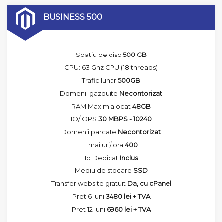
BUSINESS 500
Spatiu pe disc
500 GB
CPU: 63 Ghz CPU (18 threads)
Trafic lunar
500GB
Domenii gazduite
Necontorizat
RAM Maxim alocat
48GB
IO/IOPS
30 MBPS - 10240
Domenii parcate
Necontorizat
Emailuri/ ora
400
Ip Dedicat
Inclus
Mediu de stocare
SSD
Transfer website gratuit
Da, cu cPanel
Pret 6 luni
3480 lei + TVA
Pret 12 luni
6960 lei + TVA