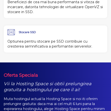
Beneficiezi de cea mai buna performanta si viteza de
incarcare, datorita tehnologiei de virtualizare OpenVZ si
stocare in SSD.
Stocare
SSD
Optiunea pentru stocare pe SSD contribuie cu
cresterea semnificativa a perfomantei serverelor.
Oferta Speciala
Vii la Hosting Space si obtii prelungirea
gratuita a hostingului pe care il ai!
Muta hostingul actual la Hosting Space si noi iti oferim
prelungire gratuita: daca mai ai cel mult 6 luni pana la
expirararea hostingului, alege Hosting Space pentru minim