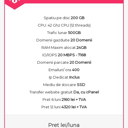
Spatiu pe disc
200 GB
CPU: 42 Ghz CPU (12 threads)
Trafic lunar
500GB
Domenii gazduite
20 Domenii
RAM Maxim alocat
24GB
IO/IOPS
20 MBPS - 7168
Domenii parcate
20 Domenii
Emailuri/ ora
400
Ip Dedicat
Inclus
Mediu de stocare
SSD
Transfer website gratuit
Da, cu cPanel
Pret 6 luni
2160 lei + TVA
Pret 12 luni
4320 lei + TVA
Pret lei/luna