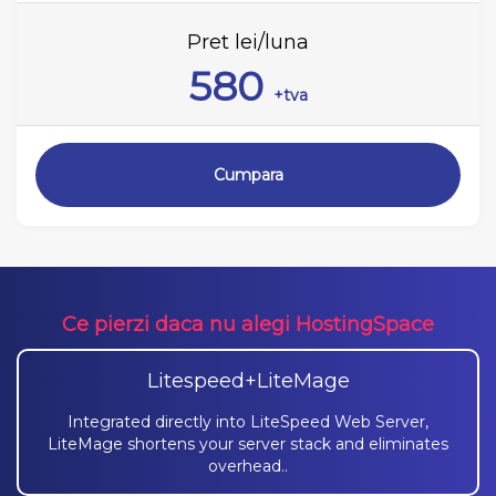
Pret lei/luna
580
+tva
Cumpara
Ce pierzi daca nu alegi HostingSpace
Litespeed+LiteMage
Integrated directly into LiteSpeed Web Server,
LiteMage shortens your server stack and eliminates
overhead..